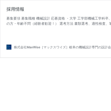
採用情報
募集要項 募集職種 機械設計 応募資格 ・大学 工学部機械工学科
の方・年齢不問（経験者歓迎！） 選考方法 書類選考、適性検査、
採
募集条件 給 …
続きを読む
用
情
報
株式会社MaxWise［マックスワイズ］岐阜の機械設計専門の設計