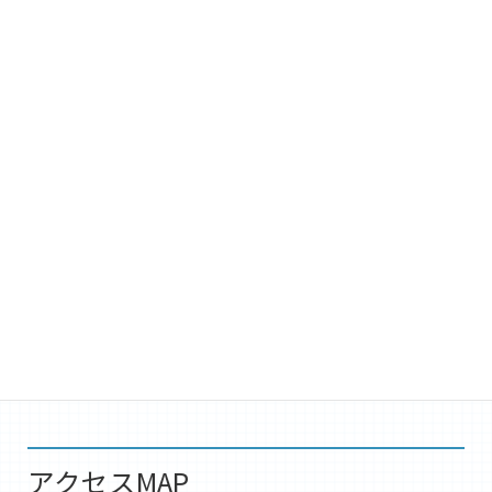
沿革
1986年10月
岐阜県関市にて個人創業
1990年4月
岐阜県各務原市にて有限会社井上設計 設立
2006年8月
株式会社に組織変更
2019年10月
現在地に事務所移転
2020年10月
株式会社MaxWiseに社名変更
アクセスMAP